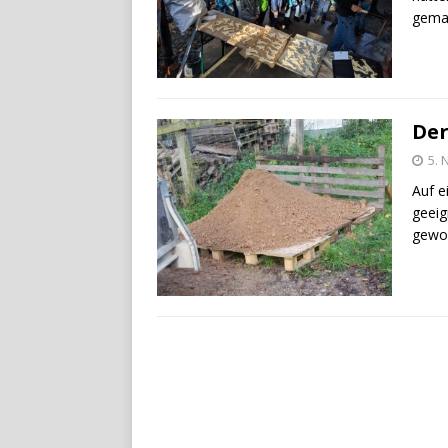
gemac
Der
5.
Auf e
geeig
gewor