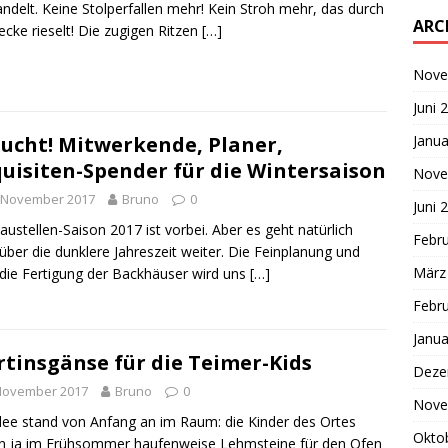
ndelt. Keine Stolperfallen mehr! Kein Stroh mehr, das durch
ARC
ecke rieselt! Die zugigen Ritzen
[…]
Nove
Juni 
Janua
ucht! Mitwerkende, Planer,
uisiten-Spender für die Wintersaison
Nove
. November 2017
Bruno
0
Juni 
austellen-Saison 2017 ist vorbei. Aber es geht natürlich
Febr
über die dunklere Jahreszeit weiter. Die Feinplanung und
März
die Fertigung der Backhäuser wird uns
[…]
Febr
Janua
tinsgänse für die Teimer-Kids
Deze
 November 2017
Bruno
0
Nove
dee stand von Anfang an im Raum: die Kinder des Ortes
Okto
n ja im Frühsommer haufenweise Lehmsteine für den Ofen