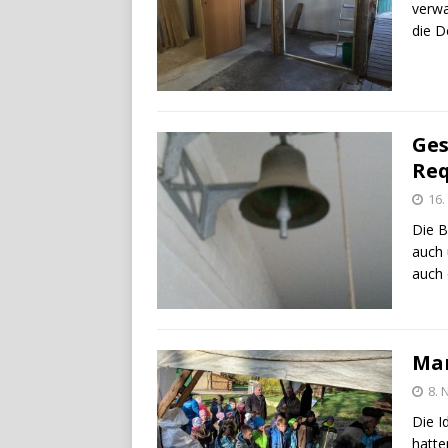
verwa
die D
Ges
Req
16
Die B
auch 
auch 
Mar
8.
Die I
hatte