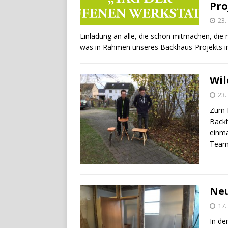
Pro
23
Einladung an alle, die schon mitmachen, die 
was in Rahmen unseres Backhaus-Projekts
Wil
23
Zum E
Backh
einma
Team
Neu
17
In de