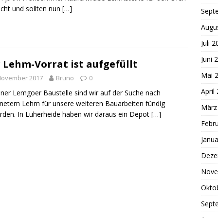
ht und sollten nun
[…]
Sept
Augu
Juli 
Juni 
 Lehm-Vorrat ist aufgefüllt
Mai 
 November 2017
Bruno
0
April
iner Lemgoer Baustelle sind wir auf der Suche nach
netem Lehm für unsere weiteren Bauarbeiten fündig
März
den. In Luherheide haben wir daraus ein Depot
[…]
Febr
Janua
Deze
Nove
Okto
Sept