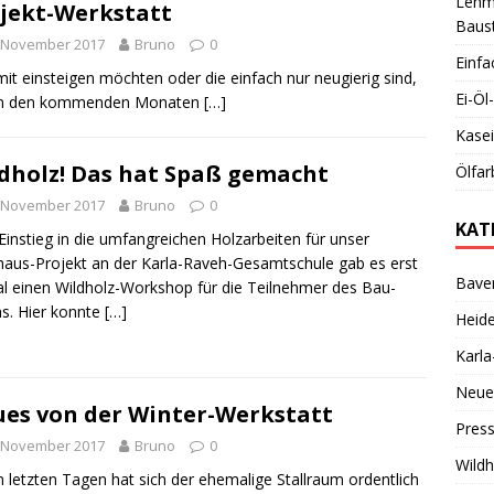
Lehmb
jekt-Werkstatt
Baust
. November 2017
Bruno
0
Einfa
mit einsteigen möchten oder die einfach nur neugierig sind,
Ei-Ö
 in den kommenden Monaten
[…]
Kase
dholz! Das hat Spaß gemacht
Ölfar
. November 2017
Bruno
0
KAT
instieg in die umfangreichen Holzarbeiten für unser
aus-Projekt an der Karla-Raveh-Gesamtschule gab es erst
Bave
l einen Wildholz-Workshop für die Teilnehmer des Bau-
s. Hier konnte
[…]
Heid
Karl
Neue
es von der Winter-Werkstatt
Pres
. November 2017
Bruno
0
Wild
n letzten Tagen hat sich der ehemalige Stallraum ordentlich