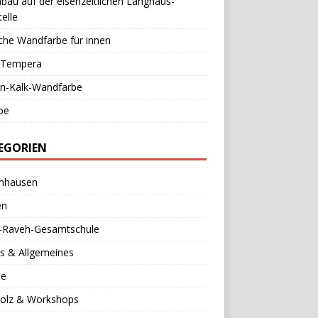
au auf der eisenzeitlichen Langhaus-
elle
che Wandfarbe für innen
l-Tempera
in-Kalk-Wandfarbe
be
EGORIEN
nhausen
en
a-Raveh-Gesamtschule
s & Allgemeines
se
holz & Workshops