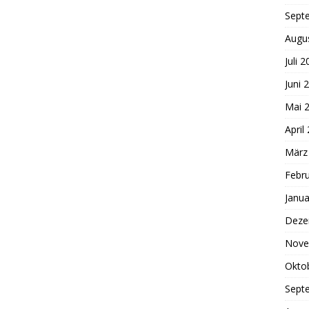
Sept
Augu
Juli 
Juni 
Mai 
April
März
Febr
Janua
Deze
Nove
Okto
Sept