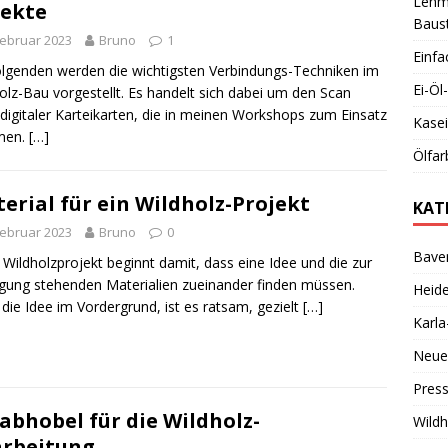
Lehmb
ekte
Baust
Februar 2023
Bruno
1
Einfa
lgenden werden die wichtigsten Verbindungs-Techniken im
Ei-Ö
olz-Bau vorgestellt. Es handelt sich dabei um den Scan
-digitaler Karteikarten, die in meinen Workshops zum Einsatz
Kase
men.
[…]
Ölfar
erial für ein Wildholz-Projekt
KAT
Februar 2023
Bruno
0
Bave
 Wildholzprojekt beginnt damit, dass eine Idee und die zur
gung stehenden Materialien zueinander finden müssen.
Heid
 die Idee im Vordergrund, ist es ratsam, gezielt
[…]
Karl
Neue
Pres
abhobel für die Wildholz-
Wild
rbeitung