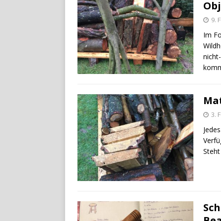
Obj
9. 
Im Fo
Wildh
nicht
kom
Mat
3. 
Jedes
Verfü
Steht
Sch
Bea