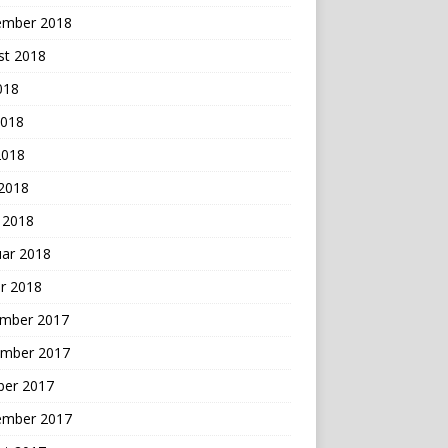
ember 2018
st 2018
2018
2018
2018
 2018
 2018
uar 2018
r 2018
mber 2017
mber 2017
ber 2017
ember 2017