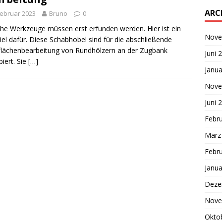
ARC
Februar 2023
Bruno
0
e Werkzeuge müssen erst erfunden werden. Hier ist ein
Nove
iel dafür. Diese Schabhobel sind für die abschließende
lächenbearbeitung von Rundhölzern an der Zugbank
Juni 
piert. Sie
[…]
Janua
Nove
Juni 
Febr
März
Febr
Janua
Deze
Nove
Okto