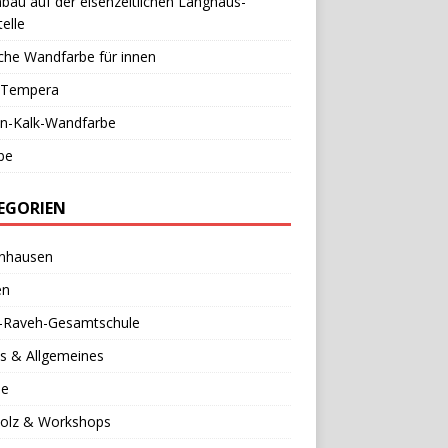
au auf der eisenzeitlichen Langhaus-
elle
che Wandfarbe für innen
l-Tempera
in-Kalk-Wandfarbe
be
EGORIEN
nhausen
en
a-Raveh-Gesamtschule
s & Allgemeines
se
holz & Workshops