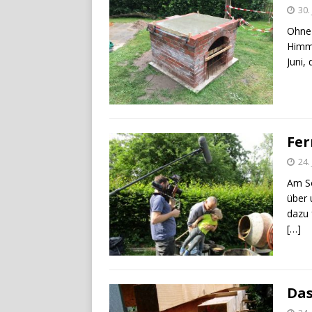
30.
Ohne 
Himme
Juni,
Fer
24.
Am So
über 
dazu 
[…]
Das