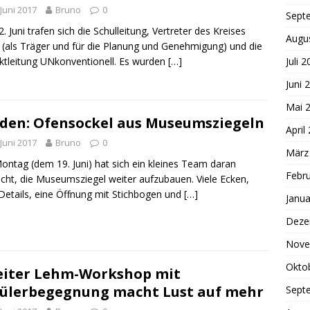
 Juni 2017
Bruno
0
Sept
. Juni trafen sich die Schulleitung, Vertreter des Kreises
Augu
 (als Träger und für die Planung und Genehmigung) und die
Juli 
ktleitung UNkonventionell. Es wurden
[…]
Juni 
Mai 
den: Ofensockel aus Museumsziegeln
April
 Juni 2017
Bruno
0
März
ntag (dem 19. Juni) hat sich ein kleines Team daran
Febr
ht, die Museumsziegel weiter aufzubauen. Viele Ecken,
 Details, eine Öffnung mit Stichbogen und
[…]
Janua
Deze
Nove
Okto
iter Lehm-Workshop mit
ülerbegegnung macht Lust auf mehr
Sept