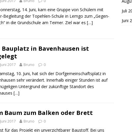
 Juni 2017
Bruno
0
Augu
nnerstag, 14. Juni, kam eine Gruppe von Schülern mit
Juli 
r-Begleitung der Topehlen-Schule in Lemgo zum „Gegen-
Juni 
h“ in die Grundschule am Teimer. Ziel war es
[…]
 Bauplatz in Bavenhausen ist
elegt
 Juni 2017
Bruno
0
mstag, 10. Juni, hat sich der Dorfgemeinschaftsplatz in
hausen sehr verändert. Innerhalb einiger Stunden ist auf
ügeligen Untergrund der zukünftige Standort des
hauses
[…]
 Baum zum Balken oder Brett
 Juni 2017
Bruno
0
ist für das Projekt ein unverzichtbarer Baustoff. Bei uns