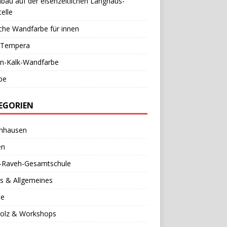
au auf der eisenzeitlichen Langhaus-
elle
che Wandfarbe für innen
l-Tempera
in-Kalk-Wandfarbe
be
EGORIEN
nhausen
en
a-Raveh-Gesamtschule
s & Allgemeines
se
holz & Workshops