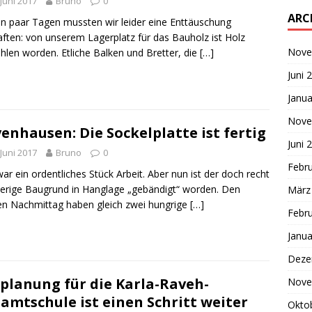
 Juni 2017
Bruno
0
ARC
in paar Tagen mussten wir leider eine Enttäuschung
aften: von unserem Lagerplatz für das Bauholz ist Holz
Nove
hlen worden. Etliche Balken und Bretter, die
[…]
Juni 
Janua
Nove
enhausen: Die Sockelplatte ist fertig
Juni 
 Juni 2017
Bruno
0
Febr
ar ein ordentliches Stück Arbeit. Aber nun ist der doch recht
erige Baugrund in Hanglage „gebändigt“ worden. Den
März
n Nachmittag haben gleich zwei hungrige
[…]
Febr
Janua
Deze
planung für die Karla-Raveh-
Nove
amtschule ist einen Schritt weiter
Okto