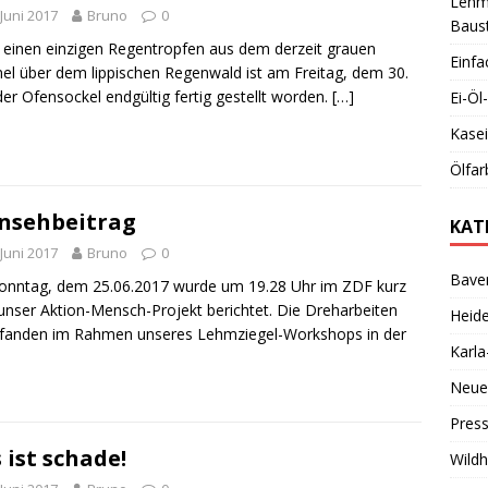
Lehmb
 Juni 2017
Bruno
0
Baust
einen einzigen Regentropfen aus dem derzeit grauen
Einfa
l über dem lippischen Regenwald ist am Freitag, dem 30.
 der Ofensockel endgültig fertig gestellt worden.
[…]
Ei-Ö
Kase
Ölfar
nsehbeitrag
KAT
 Juni 2017
Bruno
0
Bave
nntag, dem 25.06.2017 wurde um 19.28 Uhr im ZDF kurz
unser Aktion-Mensch-Projekt berichtet. Die Dreharbeiten
Heid
fanden im Rahmen unseres Lehmziegel-Workshops in der
Karl
Neue
Pres
 ist schade!
Wild