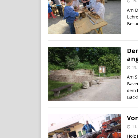
15.
Am Do
Lehre
Besuc
Der
ang
13.
Am Sa
Baven
dem h
Back
Vom
11.
Holz 