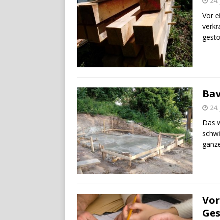
24.
Vor e
verkr
gesto
Bav
24.
Das w
schwi
ganze
Vor
Ges