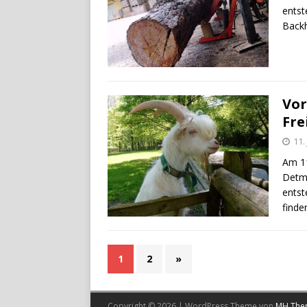
entst
Back
Vor
Fre
11.
Am 11
Detmo
entst
finde
1
2
»
Copyright © 2026 | WordPress Theme von
MH The