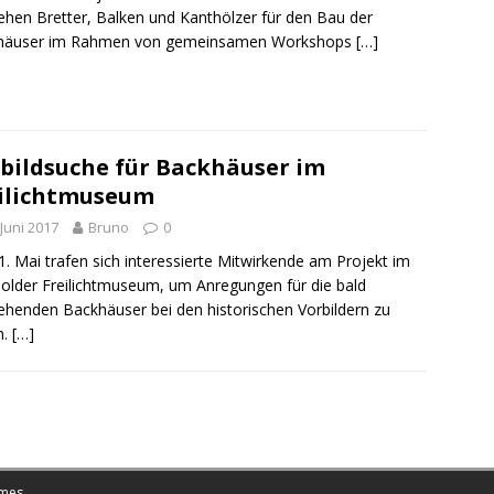
ehen Bretter, Balken und Kanthölzer für den Bau der
häuser im Rahmen von gemeinsamen Workshops
[…]
bildsuche für Backhäuser im
ilichtmuseum
 Juni 2017
Bruno
0
. Mai trafen sich interessierte Mitwirkende am Projekt im
lder Freilichtmuseum, um Anregungen für die bald
ehenden Backhäuser bei den historischen Vorbildern zu
n.
[…]
mes