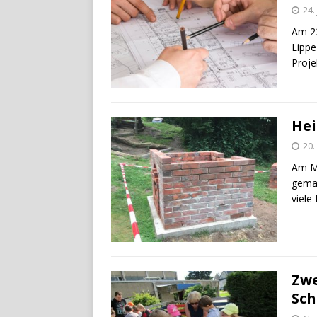
24.
Am 22
Lippe
Proje
Hei
20.
Am Mo
gemac
viele
Zwe
Sch