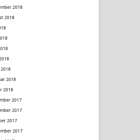
ember 2018
st 2018
2018
2018
2018
 2018
 2018
uar 2018
r 2018
mber 2017
mber 2017
ber 2017
ember 2017