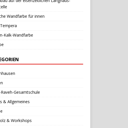
au auf der eisenzeitlichen Langhaus-
elle
che Wandfarbe für innen
l-Tempera
in-Kalk-Wandfarbe
be
EGORIEN
nhausen
en
a-Raveh-Gesamtschule
s & Allgemeines
se
holz & Workshops