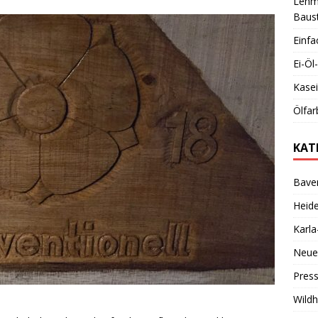
Lehmb
Baust
Einfa
Ei-Ö
Kase
Ölfar
KAT
Bave
Heid
Karl
Neue
Pres
Wild