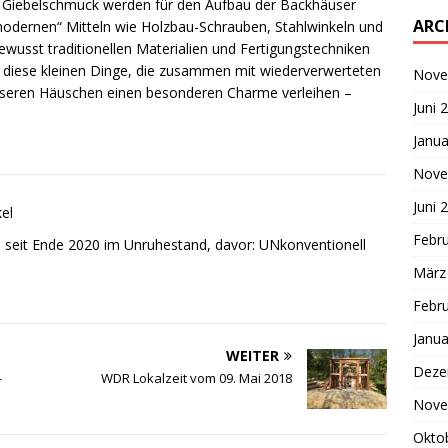
d Giebelschmuck werden für den Aufbau der Backhäuser
ARC
modernen“ Mitteln wie Holzbau-Schrauben, Stahlwinkeln und
wusst traditionellen Materialien und Fertigungstechniken
r diese kleinen Dinge, die zusammen mit wiederverwerteten
Nove
unseren Häuschen einen besonderen Charme verleihen –
Juni 
Janua
Nove
Juni 
kel
Febr
, seit Ende 2020 im Unruhestand, davor: UNkonventionell
März
Febr
Janua
WEITER
Deze
-
WDR Lokalzeit vom 09. Mai 2018
Nove
Okto