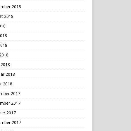
ember 2018
st 2018
2018
2018
2018
 2018
 2018
uar 2018
r 2018
mber 2017
mber 2017
ber 2017
ember 2017