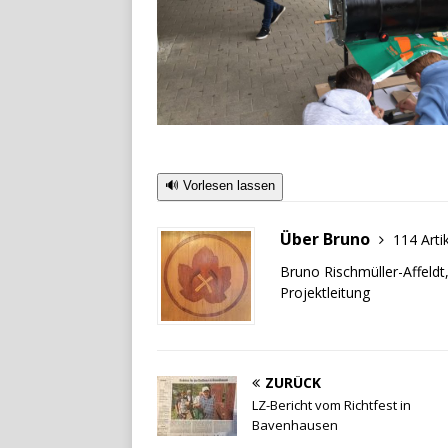
🔊 Vorlesen lassen
Über Bruno
114 Arti
Bruno Rischmüller-Affeldt
Projektleitung
ZURÜCK
LZ-Bericht vom Richtfest in
Bavenhausen