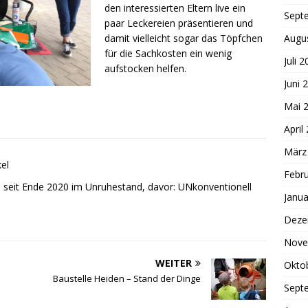
den interessierten Eltern live ein
Sept
paar Leckereien präsentieren und
Augu
damit vielleicht sogar das Töpfchen
für die Sachkosten ein wenig
Juli 
aufstocken helfen.
Juni 
Mai 
April
März
kel
Febr
, seit Ende 2020 im Unruhestand, davor: UNkonventionell
Janua
Deze
Nove
WEITER
Okto
Baustelle Heiden – Stand der Dinge
Sept