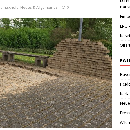
Lehmb
Baust
samtschule
,
Neues & Allgemeines
0
Einfa
Ei-Ö
Kase
Ölfar
KAT
Bave
Heid
Karl
Neue
Pres
Wild