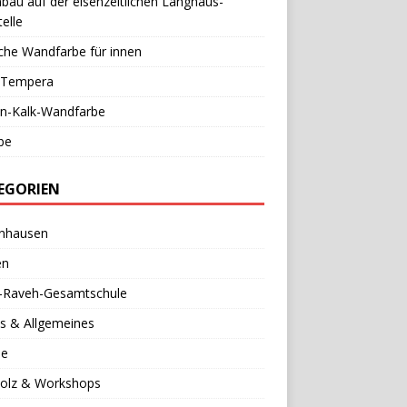
au auf der eisenzeitlichen Langhaus-
elle
che Wandfarbe für innen
l-Tempera
in-Kalk-Wandfarbe
be
EGORIEN
nhausen
en
a-Raveh-Gesamtschule
s & Allgemeines
se
holz & Workshops