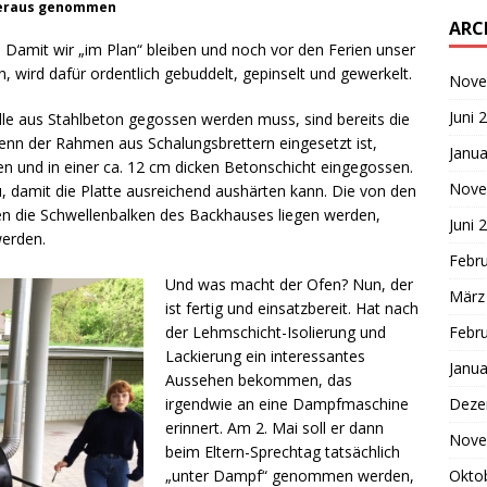
 heraus genommen
ARC
. Damit wir „im Plan“ bleiben und noch vor den Ferien unser
, wird dafür ordentlich gebuddelt, gepinselt und gewerkelt.
Nove
Juni 
elle aus Stahlbeton gegossen werden muss, sind bereits die
nn der Rahmen aus Schalungsbrettern eingesetzt ist,
Janua
en und in einer ca. 12 cm dicken Betonschicht eingegossen.
Nove
 damit die Platte ausreichend aushärten kann. Die von den
nen die Schwellenbalken des Backhauses liegen werden,
Juni 
werden.
Febr
Und was macht der Ofen? Nun, der
März
ist fertig und einsatzbereit. Hat nach
Febr
der Lehmschicht-Isolierung und
Lackierung ein interessantes
Janua
Aussehen bekommen, das
Deze
irgendwie an eine Dampfmaschine
erinnert. Am 2. Mai soll er dann
Nove
beim Eltern-Sprechtag tatsächlich
Okto
„unter Dampf“ genommen werden,