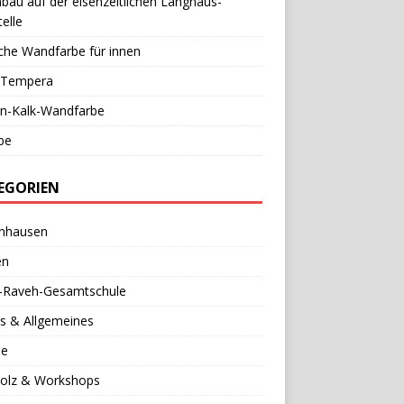
au auf der eisenzeitlichen Langhaus-
elle
che Wandfarbe für innen
l-Tempera
in-Kalk-Wandfarbe
be
EGORIEN
nhausen
en
a-Raveh-Gesamtschule
s & Allgemeines
se
holz & Workshops