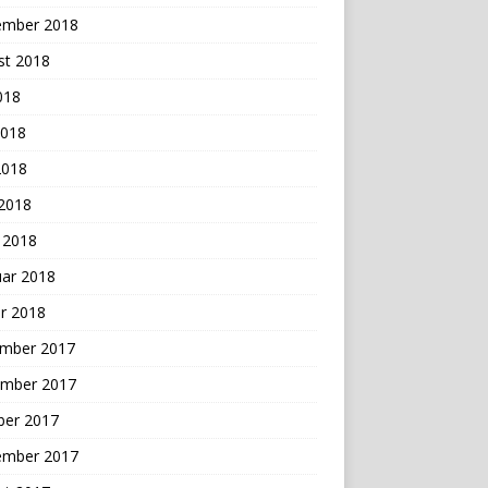
ember 2018
st 2018
2018
2018
2018
 2018
 2018
uar 2018
r 2018
mber 2017
mber 2017
ber 2017
ember 2017