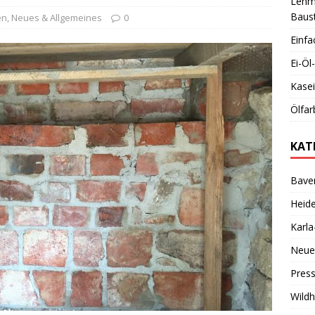
Lehmb
Baust
en
,
Neues & Allgemeines
0
Einfa
Ei-Ö
Kase
Ölfar
KAT
Bave
Heid
Karl
Neue
Pres
Wild