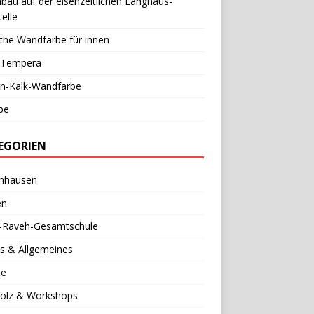
au auf der eisenzeitlichen Langhaus-
elle
che Wandfarbe für innen
l-Tempera
in-Kalk-Wandfarbe
be
EGORIEN
nhausen
en
a-Raveh-Gesamtschule
s & Allgemeines
se
holz & Workshops