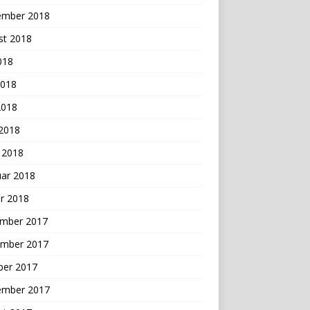
ember 2018
st 2018
2018
2018
2018
 2018
 2018
uar 2018
r 2018
mber 2017
mber 2017
ber 2017
ember 2017