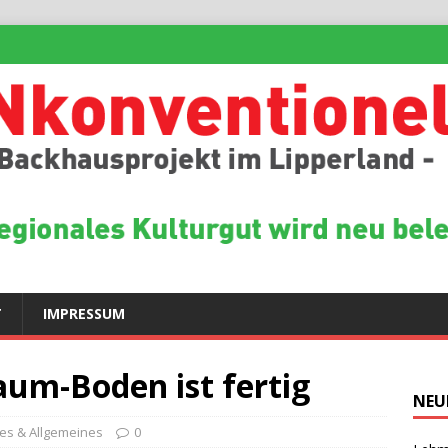
T
IMPRESSUM
aum-Boden ist fertig
NEU
es & Allgemeines
0