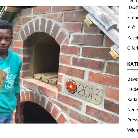
Lehmb
Baust
Einfa
Ei-Ö
Kase
Ölfar
KAT
Bave
Heid
Karl
Neue
Pres
Wild