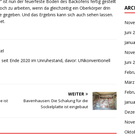
 ist nun der feuerfeste Boden des Backofens fertig gestellt
ARC
och zu arbeiten, wenn da gleichzeitig ein Oberkörper drin
 gegeben. Und das Ergebnis kann sich auch sehen lassen.
et.
Nove
Juni 
Janua
kel
Nove
, seit Ende 2020 im Unruhestand, davor: UNkonventionell
Juni 
Febr
März
Febr
WEITER
 ist
Bavenhausen: Die Schalung für die
Janua
Sockelplatte ist eingebaut
Deze
Nove
Okto